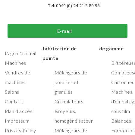
Tel: 0049 (0) 24 21 5 80 96
i sommes-
Machines de
Machines
E-mail
us?
traitement et de
d'emballage h
fabrication de
de gamme
Page d'accueil
pointe
Machines
Blistéreus
Vendres de
Mélangeurs de
Compteus
machines
poudres et
Cartonneu
Salons
granulés
Machines
Contact
Granulateurs
d'emballag
Plan d'accès
Broyeurs,
sous film
Impressum
homogénéisateur
Balances
Privacy Policy
Mélangeurs de
Fermeuses