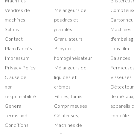
Machines
Blistéreus
Vendres de
Mélangeurs de
Compteus
machines
poudres et
Cartonneu
Salons
granulés
Machines
Contact
Granulateurs
d'emballag
Plan d'accès
Broyeurs,
sous film
Impressum
homogénéisateur
Balances
Privacy Policy
Mélangeurs de
Fermeuses
Clause de
liquides et
Visseuses
non-
crèmes
Détecteur
responsabilité
Filtres, tamis
de métaux
General
Comprimeuses
appareils 
Terms and
Géluleuses,
contrôle
Conditions
Machines de