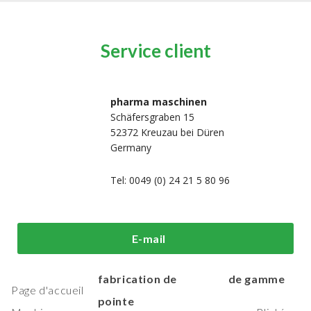
Service client
pharma maschinen
Schäfersgraben 15
52372 Kreuzau bei Düren
Germany
Tel: 0049 (0) 24 21 5 80 96
i sommes-
Machines de
Machines
E-mail
us?
traitement et de
d'emballage h
fabrication de
de gamme
Page d'accueil
pointe