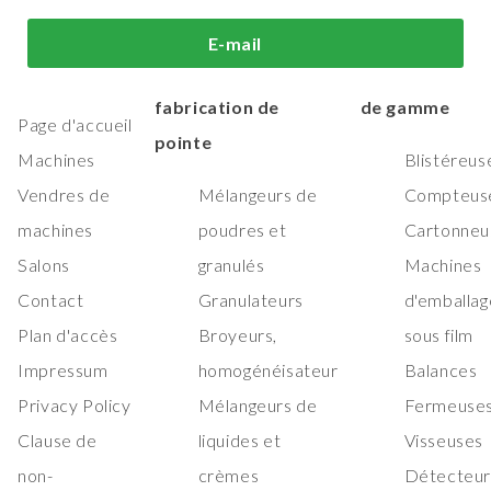
i sommes-
Machines de
Machines
E-mail
us?
traitement et de
d'emballage h
fabrication de
de gamme
Page d'accueil
pointe
Machines
Blistéreus
Vendres de
Mélangeurs de
Compteus
machines
poudres et
Cartonneu
Salons
granulés
Machines
Contact
Granulateurs
d'emballag
Plan d'accès
Broyeurs,
sous film
Impressum
homogénéisateur
Balances
Privacy Policy
Mélangeurs de
Fermeuses
Clause de
liquides et
Visseuses
non-
crèmes
Détecteur