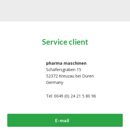
Service client
pharma maschinen
Schäfersgraben 15
52372 Kreuzau bei Düren
Germany
Tel: 0049 (0) 24 21 5 80 96
i sommes-
Machines de
Machines
E-mail
us?
traitement et de
d'emballage h