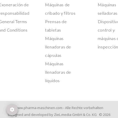
Exoneración de
Máquinas de
Máquinas
responsabilidad
cribado y filtros
selladoras
General Terms
Prensas de
Dispositiv
and Conditions
tabletas
control y
Máquinas
máquinas 
llenadoras de
inspecció
cápsulas
Máquinas
llenadoras de
líquidos
www.pharma-maschinen.com - Alle Rechte vorbehalten
Designed and developed by ZieL.media GmbH & Co. KG © 2026