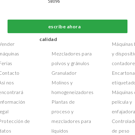
58096
 nosotros
Máquinas de
Máquinas de
fabricación y
embalaje de
Hogar
escribe ahora
procesos de primera
primera calid
Máquinas
calidad
Vender
Máquinas b
máquinas
Mezcladores para
y disposit
Ferias
polvos y gránulos
contadore
Contacto
Granulador
Encartona
Así nos
Molinos y
etiquetad
encontrará
homogeneizadores
Máquinas 
Información
Plantas de
película y
legal
proceso y
enfajador
Protección de
mezcladores para
Controlad
datos
líquidos
de peso