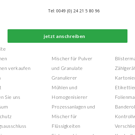
Tel: 0049 (0) 24 21 5 80 96
Top-Prozess- und
Top-
jetzt anschreiben
Herstellungsmaschinen
Verpackungs
ite
nen
Mischer für Pulver
Blisterm
nen verkaufen
und Granulate
Zählgerä
n
Granulierer
Kartonie
t
Mühlen und
Etiketti
en Sie uns
Homogenisierer
Folienma
sum
Prozessanlagen und
Banderol
chutz
Mischer für
Kontroll
gsausschluss
Flüssigkeiten
Verschli