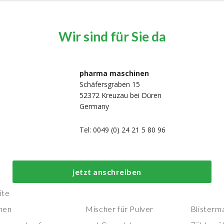
Wir sind für Sie da
pharma maschinen
Schäfersgraben 15
52372 Kreuzau bei Düren
Germany
Tel: 0049 (0) 24 21 5 80 96
Top-Prozess- und
Top-
jetzt anschreiben
Herstellungsmaschinen
Verpackungs
ite
nen
Mischer für Pulver
Blisterm