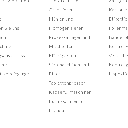
nen verkaufen
und Granulate
Zählgerä
n
Granulierer
Kartonie
t
Mühlen und
Etiketti
en Sie uns
Homogenisierer
Folienma
sum
Prozessanlagen und
Banderol
chutz
Mischer für
Kontroll
gsausschluss
Flüssigkeiten
Verschli
eine
Siebmaschinen und
Kontroll
ftsbedingungen
Filter
Inspekti
Tablettenpressen
Kapselfüllmaschinen
Füllmaschinen für
Liquida