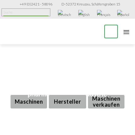
+49 (0)2421 - 58096
D-52372 Kreuzau, Schäfersgraben 15
≡
Gebrauchte Produktions- und
Verpackungsmaschinen für die
pharmazeutische Industrie
Maschinen
Maschinen
Hersteller
verkaufen