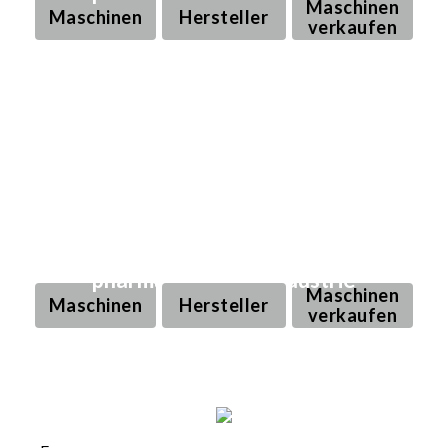
Maschinen
Maschinen
Hersteller
verkaufen
Gebrauchte Produktions- und
Verpackungsmaschinen für die
pharmazeutische Industrie
Maschinen
Maschinen
Hersteller
verkaufen