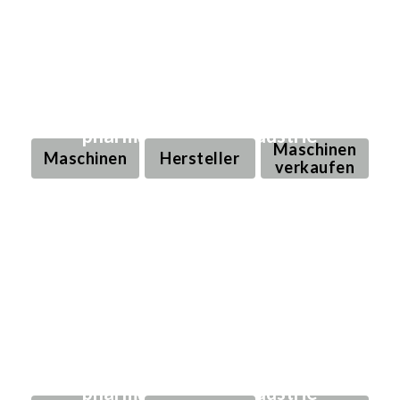
Gebrauchte Produktions- und
Verpackungsmaschinen für die
pharmazeutische Industrie
Maschinen
Maschinen
Hersteller
verkaufen
Gebrauchte Produktions- und
Verpackungsmaschinen für die
pharmazeutische Industrie