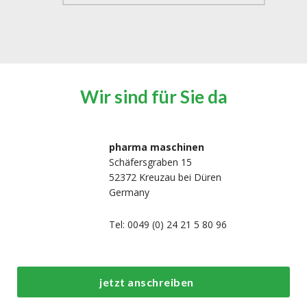
Wir sind für Sie da
pharma maschinen
Schäfersgraben 15
52372 Kreuzau bei Düren
Germany
Tel: 0049 (0) 24 21 5 80 96
jetzt anschreiben
s
Top-Prozess- und
Top-