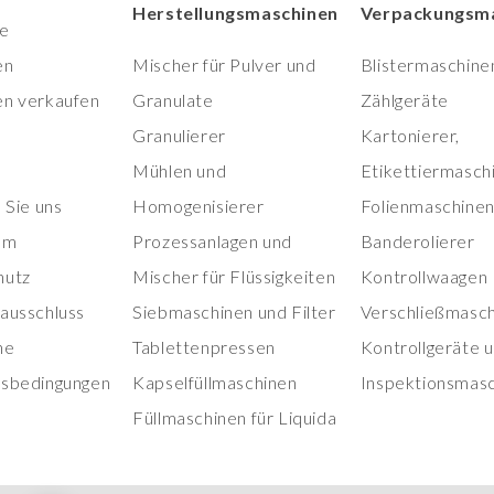
Herstellungsmaschinen
Verpackungsm
te
en
Mischer für Pulver und
Blistermaschine
n verkaufen
Granulate
Zählgeräte
Granulierer
Kartonierer,
Mühlen und
Etikettiermasch
 Sie uns
Homogenisierer
Folienmaschinen
um
Prozessanlagen und
Banderolierer
hutz
Mischer für Flüssigkeiten
Kontrollwaagen
ausschluss
Siebmaschinen und Filter
Verschließmasc
ne
Tablettenpressen
Kontrollgeräte 
sbedingungen
Kapselfüllmaschinen
Inspektionsmas
Füllmaschinen für Liquida