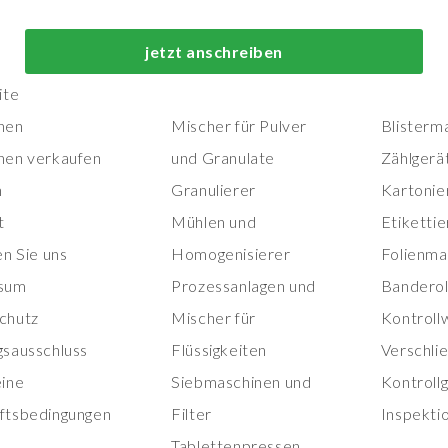
Top-Prozess- und
Top-
jetzt anschreiben
Herstellungsmaschinen
Verpackungs
ite
nen
Mischer für Pulver
Blisterm
nen verkaufen
und Granulate
Zählgerä
n
Granulierer
Kartonie
t
Mühlen und
Etiketti
en Sie uns
Homogenisierer
Folienma
sum
Prozessanlagen und
Banderol
chutz
Mischer für
Kontroll
gsausschluss
Flüssigkeiten
Verschli
eine
Siebmaschinen und
Kontroll
ftsbedingungen
Filter
Inspekti
Tablettenpressen