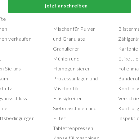
Top-Prozess- und
Top-
jetzt anschreiben
Herstellungsmaschinen
Verpackungs
ite
nen
Mischer für Pulver
Blisterm
nen verkaufen
und Granulate
Zählgerä
n
Granulierer
Kartonie
t
Mühlen und
Etiketti
en Sie uns
Homogenisierer
Folienma
sum
Prozessanlagen und
Banderol
chutz
Mischer für
Kontroll
gsausschluss
Flüssigkeiten
Verschli
eine
Siebmaschinen und
Kontroll
ftsbedingungen
Filter
Inspekti
Tablettenpressen
Kapselfüllmaschinen