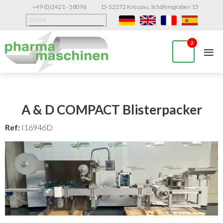
+49 (0)2421 - 58096
D-52372 Kreuzau, Schäfersgraben 15
≡
2
A & D COMPACT Blisterpacker
Ref:
I16946D