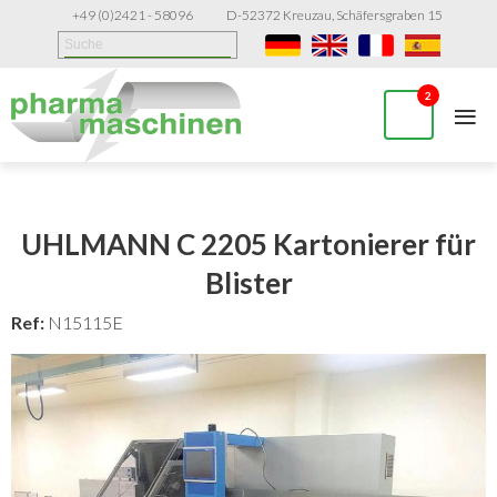
+49 (0)2421 - 58096
D-52372 Kreuzau, Schäfersgraben 15
≡
2
UHLMANN C 2205 Kartonierer für
Blister
Ref:
N15115E