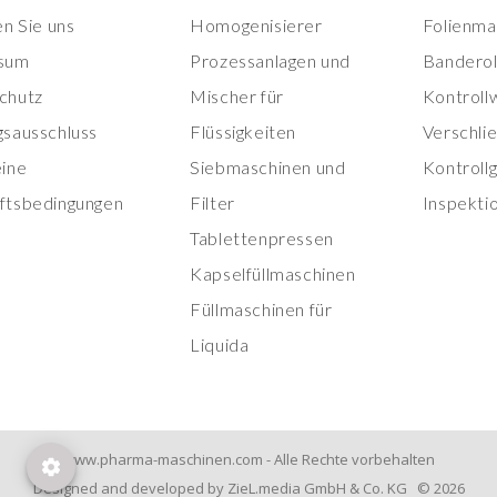
en Sie uns
Homogenisierer
Folienma
sum
Prozessanlagen und
Banderol
chutz
Mischer für
Kontroll
gsausschluss
Flüssigkeiten
Verschli
eine
Siebmaschinen und
Kontroll
ftsbedingungen
Filter
Inspekti
Tablettenpressen
Kapselfüllmaschinen
Füllmaschinen für
Liquida
www.pharma-maschinen.com - Alle Rechte vorbehalten
Designed and developed by ZieL.media GmbH & Co. KG © 2026