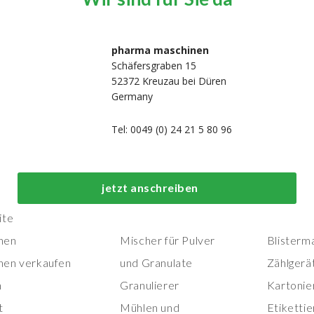
pharma maschinen
Schäfersgraben 15
52372 Kreuzau bei Düren
Germany
Tel: 0049 (0) 24 21 5 80 96
Top-Prozess- und
Top-
jetzt anschreiben
Herstellungsmaschinen
Verpackungs
ite
nen
Mischer für Pulver
Blisterm
nen verkaufen
und Granulate
Zählgerä
n
Granulierer
Kartonie
t
Mühlen und
Etiketti