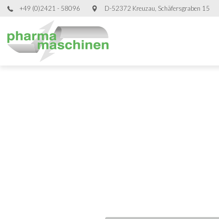
+49 (0)2421 - 58096
D-52372 Kreuzau, Schäfersgraben 15
Ge
Ge
Ge
Ge
Verpackungs
Verpackungs
Verpackungs
Verpackungs