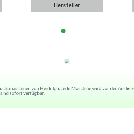
Hersteller
Hersteller
Hersteller
Hersteller
chtmaschinen von Heidolph. Jede Maschine wird vor der Ausliefer
sind sofort verfügbar.