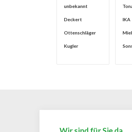
unbekannt
Ton
Deckert
IKA
Ottenschläger
Mie
Kugler
Son
Wir sind für Sie da