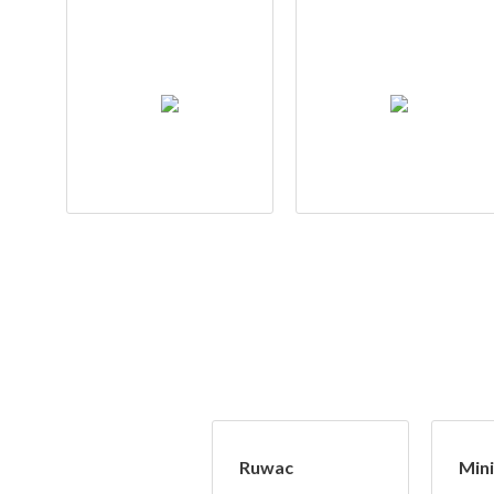
Ruwac
Min