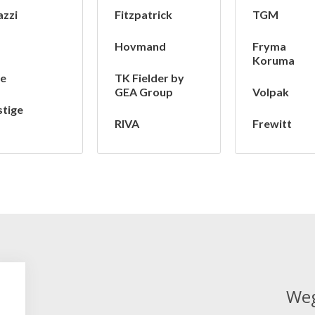
azzi
Fitzpatrick
TGM
Hovmand
Fryma
Koruma
le
TK Fielder by
GEA Group
Volpak
stige
RIVA
Frewitt
Weg