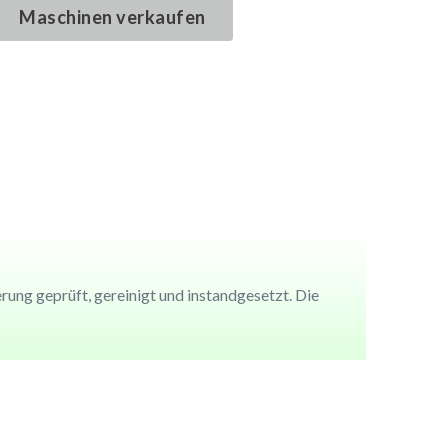
Maschinen verkaufen
Maschinen verkaufen
Maschinen verkaufen
Maschinen verkaufen
ung geprüft, gereinigt und instandgesetzt. Die