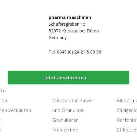
pharma maschinen
Schäfersgraben 15
52372 Kreuzau bei Düren
Germany
Tel: 0049 (0) 24 21 5 80 96
Top-Prozess- und
Top-
jetzt anschreiben
Herstellungsmaschinen
Verpackungs
ite
nen
Mischer für Pulver
Blisterm
nen verkaufen
und Granulate
Zählgerä
n
Granulierer
Kartonie
t
Mühlen und
Etiketti