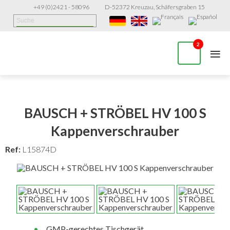
+49 (0)2421 - 58096
D-52372 Kreuzau, Schäfersgraben 15
≡
2
BAUSCH + STRÖBEL HV 100 S
Kappenverschrauber
Ref:
L15874D
GMP-gerechtes Tischgerät