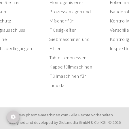
en Sie uns
Homogenisierer
Folienma
sum
Prozessanlagen und
Banderol
chutz
Mischer für
Kontroll
gsausschluss
Flüssigkeiten
Verschli
eine
Siebmaschinen und
Kontroll
ftsbedingungen
Filter
Inspekti
Tablettenpressen
Kapselfüllmaschinen
Füllmaschinen für
Liquida
www.pharma-maschinen.com - Alle Rechte vorbehalten
Designed and developed by ZieL.media GmbH & Co. KG © 2026