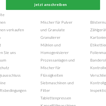
Top-Prozess- und
Top-
jetzt anschreiben
Herstellungsmaschinen
Verpackungs
ite
nen
Mischer für Pulver
Blisterm
nen verkaufen
und Granulate
Zählgerä
n
Granulierer
Kartonie
t
Mühlen und
Etiketti
en Sie uns
Homogenisierer
Folienma
sum
Prozessanlagen und
Banderol
chutz
Mischer für
Kontroll
gsausschluss
Flüssigkeiten
Verschli
eine
Siebmaschinen und
Kontroll
ftsbedingungen
Filter
Inspekti
Tablettenpressen
Kapselfüllmaschinen