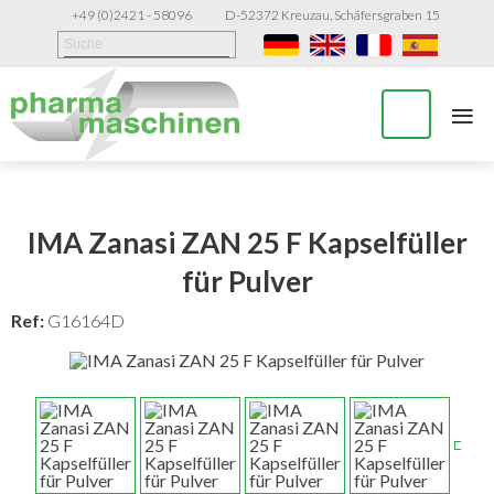
+49 (0)2421 - 58096
D-52372 Kreuzau, Schäfersgraben 15
≡
IMA Zanasi ZAN 25 F Kapselfüller
für Pulver
Ref:
G16164D