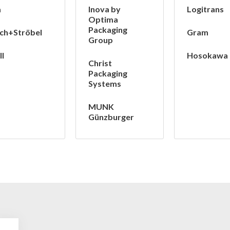
a
Inova by
Logitrans
Optima
Packaging
ch+Ströbel
Gram
Group
ll
Hosokawa
Christ
Packaging
Systems
MUNK
Günzburger