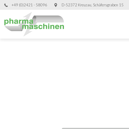
+49 (0)2421 - 58096
D-52372 Kreuzau, Schäfersgraben 15
Ge
Ge
Ge
Ge
Verpackungs
Verpackungs
Verpackungs
Verpackungs