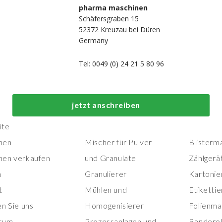
pharma maschinen
Schäfersgraben 15
52372 Kreuzau bei Düren
Germany
Tel: 0049 (0) 24 21 5 80 96
Top-Prozess- und
Top-
jetzt anschreiben
Herstellungsmaschinen
Verpackungs
ite
nen
Mischer für Pulver
Blisterm
nen verkaufen
und Granulate
Zählgerä
n
Granulierer
Kartonie
t
Mühlen und
Etiketti
en Sie uns
Homogenisierer
Folienma
sum
Prozessanlagen und
Banderol