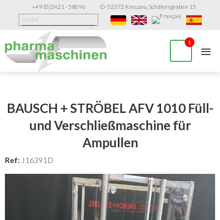
+49 (0)2421 - 58096
D-52372 Kreuzau, Schäfersgraben 15
≡
1
BAUSCH + STRÖBEL AFV 1010 Füll-
und Verschließmaschine für
Ampullen
Ref:
J16391D