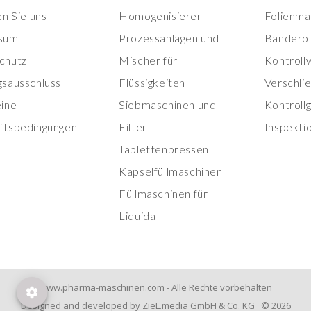
en Sie uns
Homogenisierer
Folienma
sum
Prozessanlagen und
Banderol
chutz
Mischer für
Kontroll
gsausschluss
Flüssigkeiten
Verschli
eine
Siebmaschinen und
Kontroll
ftsbedingungen
Filter
Inspekti
Tablettenpressen
Kapselfüllmaschinen
Füllmaschinen für
Liquida
www.pharma-maschinen.com - Alle Rechte vorbehalten
Designed and developed by ZieL.media GmbH & Co. KG © 2026