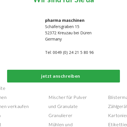
pharma maschinen
Schäfersgraben 15
52372 Kreuzau bei Düren
Germany
Tel: 0049 (0) 24 21 5 80 96
Top-Prozess- und
Top-
jetzt anschreiben
Herstellungsmaschinen
Verpackungs
ite
nen
Mischer für Pulver
Blisterm
nen verkaufen
und Granulate
Zählgerä
n
Granulierer
Kartonie
t
Mühlen und
Etiketti