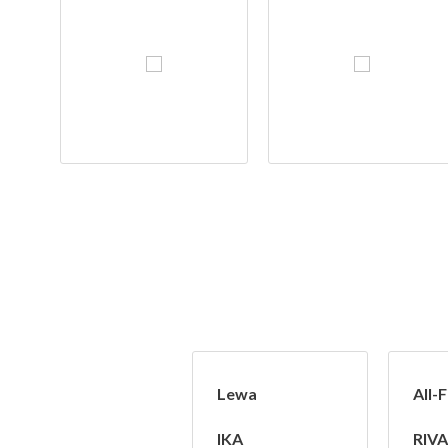
Lewa
All-Fi
IKA
RIVA