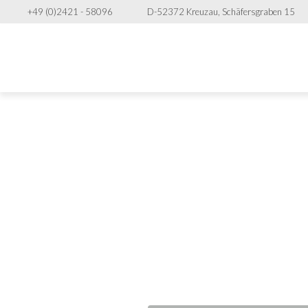
+49 (0)2421 - 58096
D-52372 Kreuzau, Schäfersgraben 15
Ge
Verpackungs