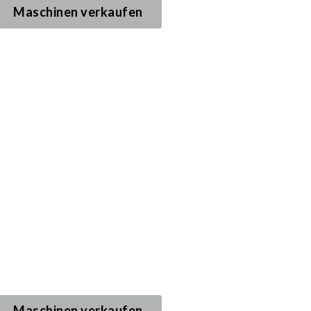
Maschinen verkaufen
und
rmazeutische
Maschinen verkaufen