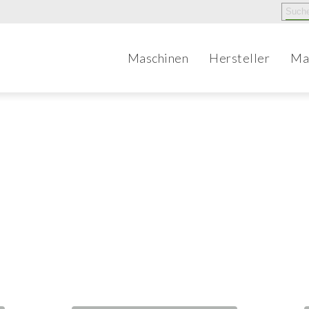
Maschinen
Hersteller
Ma
brauchte Produktions- 
maschinen für die pha
Industrie