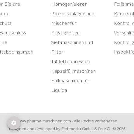
en Sie uns
Homogenisierer
Folienma
sum
Prozessanlagen und
Banderol
chutz
Mischer für
Kontroll
gsausschluss
Flüssigkeiten
Verschli
eine
Siebmaschinen und
Kontroll
ftsbedingungen
Filter
Inspekti
Tablettenpressen
Kapselfüllmaschinen
Füllmaschinen für
Liquida
www.pharma-maschinen.com - Alle Rechte vorbehalten
Designed and developed by ZieL.media GmbH & Co. KG © 2026