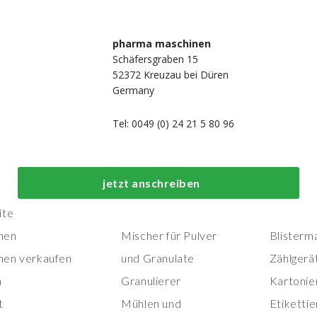
pharma maschinen
Schäfersgraben 15
52372 Kreuzau bei Düren
Germany
Tel: 0049 (0) 24 21 5 80 96
Top-Prozess- und
Top-
jetzt anschreiben
Herstellungsmaschinen
Verpackungs
ite
nen
Mischer für Pulver
Blisterm
nen verkaufen
und Granulate
Zählgerä
n
Granulierer
Kartonie
t
Mühlen und
Etiketti