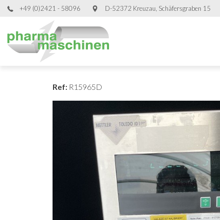
+49 (0)2421 - 58096
D-52372 Kreuzau, Schäfersgraben 15
Ref:
R15965D