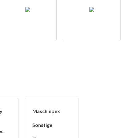
by
Maschinpex
Sonstige
ec