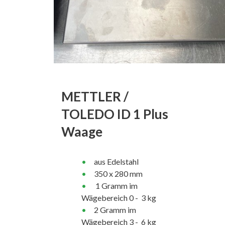
METTLER /
TOLEDO ID 1 Plus
Waage
aus Edelstahl
350 x 280 mm
1 Gramm im
Wägebereich 0 - 3 kg
2 Gramm im
Wägebereich 3 - 6 kg