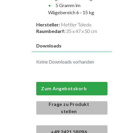
5 Gramm im
Wägebereich 6 - 15 kg
Hersteller:
Mettler Toledo
Raumbedarf:
35 x 47 x 50 cm
Downloads
Keine Downloads vorhanden
Zum Angebotskorb
Frage zu Produkt
stellen
+49 2421 58096