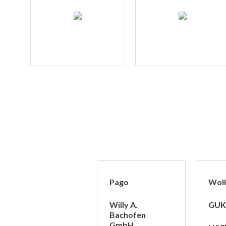
Pago
Wol
Willy A.
GUK
Bachofen
GmbH