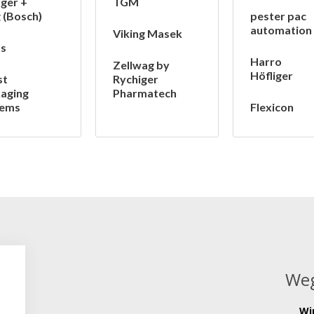
iger +
TGM
 (Bosch)
pester pac
automation
Viking Masek
as
Harro
Zellwag by
Höfliger
st
Rychiger
aging
Pharmatech
tems
Flexicon
Weg
Wi