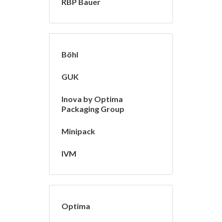
RBP Bauer
Böhl
GUK
Inova by Optima
Packaging Group
Minipack
IVM
Optima