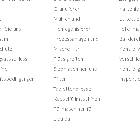
n
Granulierer
Kartonie
t
Mühlen und
Etiketti
en Sie uns
Homogenisierer
Folienma
sum
Prozessanlagen und
Banderol
chutz
Mischer für
Kontroll
gsausschluss
Flüssigkeiten
Verschli
eine
Siebmaschinen und
Kontroll
ftsbedingungen
Filter
Inspekti
Tablettenpressen
Kapselfüllmaschinen
Füllmaschinen für
Liquida