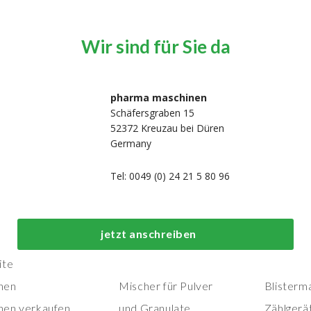
Wir sind für Sie da
pharma maschinen
Schäfersgraben 15
52372 Kreuzau bei Düren
Germany
Tel: 0049 (0) 24 21 5 80 96
Top-Prozess- und
Top-
jetzt anschreiben
Herstellungsmaschinen
Verpackungs
ite
nen
Mischer für Pulver
Blisterm
nen verkaufen
und Granulate
Zählgerä