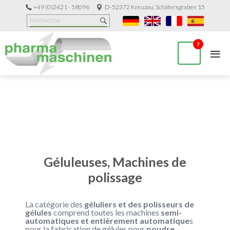
+49 (0)2421 - 58096
D-52372 Kreuzau, Schäfersgraben 15
≡
7
Catégories
Géluleuses, Machines de
polissage
La catégorie des
géluliers et des polisseurs de
gélules
comprend toutes les machines
semi-
automatiques et entièrement automatique
s
pour la fabrication de gélules pour
poudre,