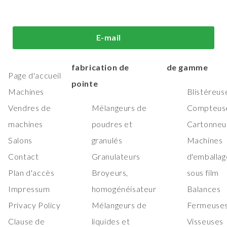
i sommes-
Machines de
Machines
E-mail
us?
traitement et de
d'emballage h
fabrication de
de gamme
Page d'accueil
pointe
Machines
Blistéreus
Vendres de
Mélangeurs de
Compteus
machines
poudres et
Cartonneu
Salons
granulés
Machines
Contact
Granulateurs
d'emballag
Plan d'accès
Broyeurs,
sous film
Impressum
homogénéisateur
Balances
Privacy Policy
Mélangeurs de
Fermeuses
Clause de
liquides et
Visseuses