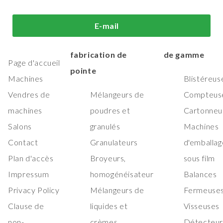
i sommes-
Machines de
Machines
E-mail
us?
traitement et de
d'emballage h
fabrication de
de gamme
Page d'accueil
pointe
Machines
Blistéreus
Vendres de
Mélangeurs de
Compteus
machines
poudres et
Cartonneu
Salons
granulés
Machines
Contact
Granulateurs
d'emballag
Plan d'accès
Broyeurs,
sous film
Impressum
homogénéisateur
Balances
Privacy Policy
Mélangeurs de
Fermeuses
Clause de
liquides et
Visseuses
non-
crèmes
Détecteur