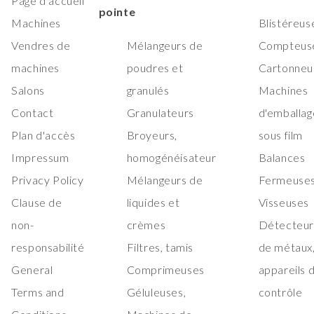
Page d'accueil
pointe
Machines
Blistéreus
Vendres de
Mélangeurs de
Compteus
machines
poudres et
Cartonneu
Salons
granulés
Machines
Contact
Granulateurs
d'emballag
Plan d'accès
Broyeurs,
sous film
Impressum
homogénéisateur
Balances
Privacy Policy
Mélangeurs de
Fermeuses
Clause de
liquides et
Visseuses
non-
crèmes
Détecteur
responsabilité
Filtres, tamis
de métaux
General
Comprimeuses
appareils 
Terms and
Géluleuses,
contrôle