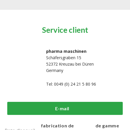
Service client
pharma maschinen
Schäfersgraben 15
52372 Kreuzau bei Düren
Germany
Tel: 0049 (0) 24 21 5 80 96
i sommes-
Machines de
Machines
E-mail
us?
traitement et de
d'emballage h
fabrication de
de gamme