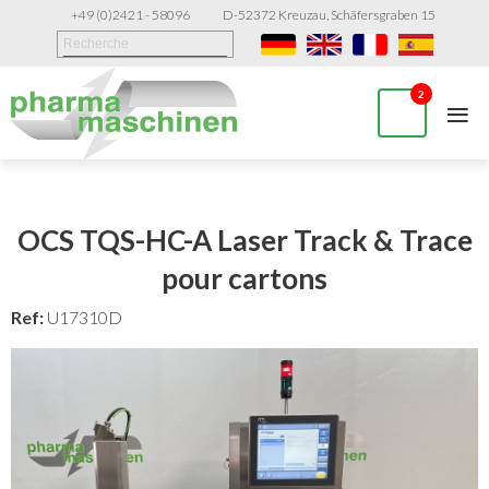
+49 (0)2421 - 58096
D-52372 Kreuzau, Schäfersgraben 15
≡
2
OCS TQS-HC-A Laser Track & Trace
pour cartons
Ref:
U17310D