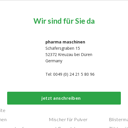
Wir sind für Sie da
pharma maschinen
Schäfersgraben 15
52372 Kreuzau bei Düren
Germany
Tel: 0049 (0) 24 21 5 80 96
Top-Prozess- und
Top-
jetzt anschreiben
Herstellungsmaschinen
Verpackungs
ite
nen
Mischer für Pulver
Blisterm