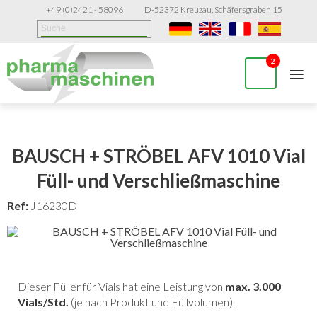
+49 (0)2421 - 58096
D-52372 Kreuzau, Schäfersgraben 15
≡
2
BAUSCH + STRÖBEL AFV 1010 Vial
Füll- und Verschließmaschine
Ref:
J16230D
Dieser Füller für Vials hat eine Leistung von
max. 3.000
Vials/Std.
(je nach Produkt und Füllvolumen).