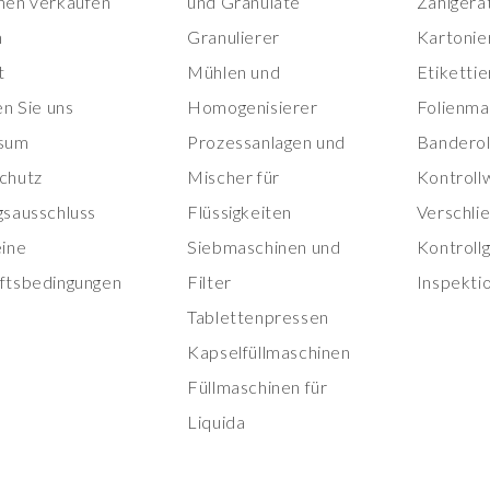
nen verkaufen
und Granulate
Zählgerä
n
Granulierer
Kartonie
t
Mühlen und
Etiketti
en Sie uns
Homogenisierer
Folienma
sum
Prozessanlagen und
Banderol
chutz
Mischer für
Kontroll
gsausschluss
Flüssigkeiten
Verschli
eine
Siebmaschinen und
Kontroll
ftsbedingungen
Filter
Inspekti
Tablettenpressen
Kapselfüllmaschinen
Füllmaschinen für
Liquida