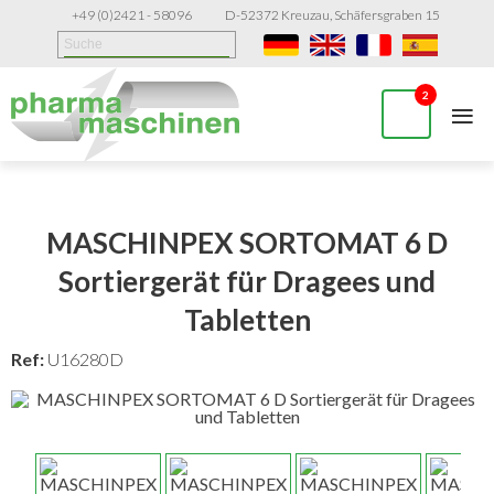
+49 (0)2421 - 58096
D-52372 Kreuzau, Schäfersgraben 15
≡
2
MASCHINPEX SORTOMAT 6 D
Sortiergerät für Dragees und
Tabletten
Ref:
U16280D