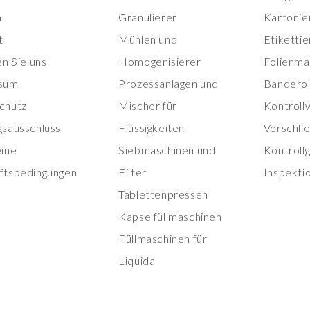
n
Granulierer
Kartonie
t
Mühlen und
Etiketti
en Sie uns
Homogenisierer
Folienma
sum
Prozessanlagen und
Banderol
chutz
Mischer für
Kontroll
gsausschluss
Flüssigkeiten
Verschli
eine
Siebmaschinen und
Kontroll
ftsbedingungen
Filter
Inspekti
Tablettenpressen
Kapselfüllmaschinen
Füllmaschinen für
Liquida