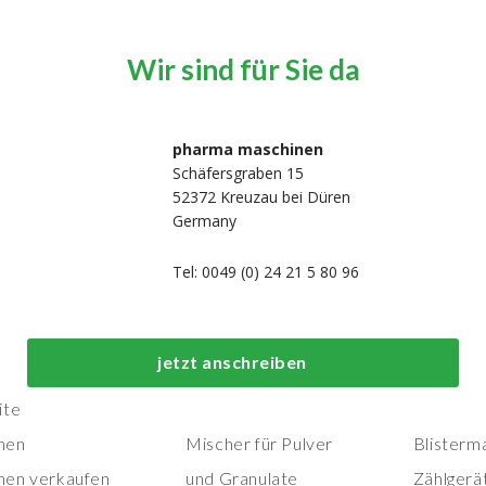
Wir sind für Sie da
pharma maschinen
Schäfersgraben 15
52372 Kreuzau bei Düren
Germany
Tel: 0049 (0) 24 21 5 80 96
Top-Prozess- und
Top-
jetzt anschreiben
Herstellungsmaschinen
Verpackungs
ite
nen
Mischer für Pulver
Blisterm
nen verkaufen
und Granulate
Zählgerä