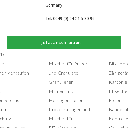
Germany
Tel: 0049 (0) 24 21 5 80 96
Top-Prozess- und
Top-
jetzt anschreiben
Herstellungsmaschinen
Verpackungs
ite
nen
Mischer für Pulver
Blisterm
nen verkaufen
und Granulate
Zählgerä
n
Granulierer
Kartonie
t
Mühlen und
Etiketti
en Sie uns
Homogenisierer
Folienma
sum
Prozessanlagen und
Banderol
chutz
Mischer für
Kontroll
gsausschluss
Flüssigkeiten
Verschli