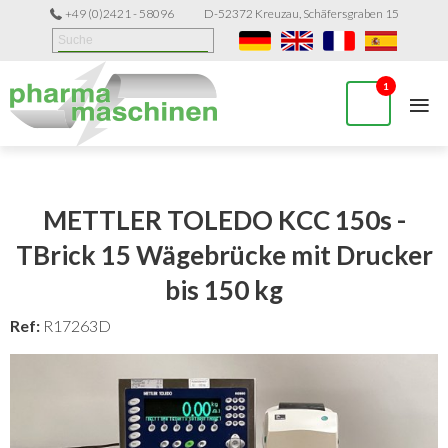
+49 (0)2421 - 58096
D-52372 Kreuzau, Schäfersgraben 15
≡
1
METTLER TOLEDO KCC 150s -
TBrick 15 Wägebrücke mit Drucker
bis 150 kg
Ref:
R17263D