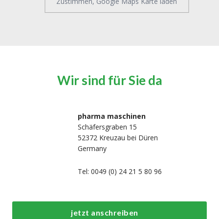
Zustimmen, Google Maps Karte laden
Wir sind für Sie da
pharma maschinen
Schäfersgraben 15
52372 Kreuzau bei Düren
Germany
Tel: 0049 (0) 24 21 5 80 96
Top-Prozess- und
Top-
jetzt anschreiben