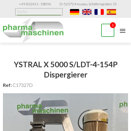
+49 (0)2421 - 58096
D-52372 Kreuzau, Schäfersgraben 15
≡
1
YSTRAL X 5000 S/LDT-4-154P
Dispergierer
Ref:
C17327D