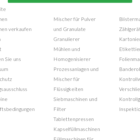
Herstellungsmaschinen
Verpackungs
ite
nen
Mischer für Pulver
Blisterm
nen verkaufen
und Granulate
Zählgerä
n
Granulierer
Kartonie
t
Mühlen und
Etiketti
en Sie uns
Homogenisierer
Folienma
sum
Prozessanlagen und
Banderol
chutz
Mischer für
Kontroll
gsausschluss
Flüssigkeiten
Verschli
eine
Siebmaschinen und
Kontroll
ftsbedingungen
Filter
Inspekti
Tablettenpressen
Kapselfüllmaschinen
Füllmaschinen für