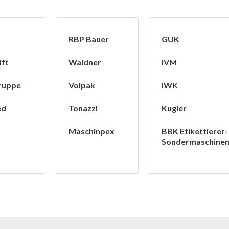
RBP Bauer
GUK
ift
Waldner
IVM
ruppe
Volpak
IWK
ed
Tonazzi
Kugler
Maschinpex
BBK Etikettierer-
Sondermaschine