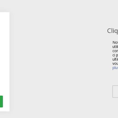
Cli
Not
uti
com
ci 
ult
vou
plu