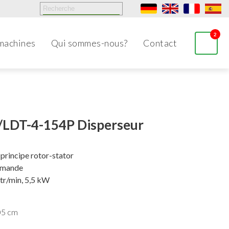
2
machines
Qui sommes-nous?
Contact
/LDT-4-154P Disperseur
 principe rotor-stator
ommande
tr/min, 5,5 kW
05 cm