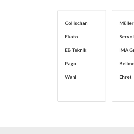
Collischan
Müller
Ekato
Servol
EB Teknik
IMA G
Pago
Belim
Wahl
Ehret