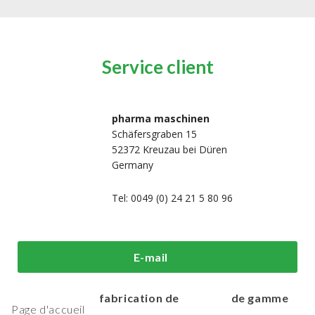
Service client
pharma maschinen
Schäfersgraben 15
52372 Kreuzau bei Düren
Germany
Tel: 0049 (0) 24 21 5 80 96
i sommes-
Machines de
Machines
E-mail
us?
traitement et de
d'emballage h
fabrication de
de gamme
Page d'accueil