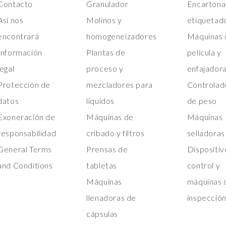
Contacto
Granulador
Encartona
Así nos
Molinos y
etiquetad
encontrará
homogeneizadores
Máquinas 
Información
Plantas de
película y
legal
proceso y
enfajador
Protección de
mezcladores para
Controlad
datos
líquidos
de peso
Exoneración de
Máquinas de
Máquinas
responsabilidad
cribado y filtros
selladoras
General Terms
Prensas de
Dispositiv
and Conditions
tabletas
control y
Máquinas
máquinas 
llenadoras de
inspecció
cápsulas