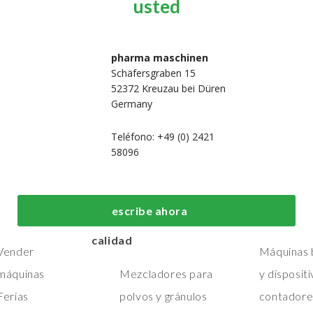
usted
pharma maschinen
Schäfersgraben 15
52372 Kreuzau bei Düren
Germany
Teléfono: +49 (0) 2421
58096
 nosotros
Máquinas de
Máquinas de
fabricación y
embalaje de
Hogar
escribe ahora
procesos de primera
primera calid
Máquinas
calidad
Vender
Máquinas b
máquinas
Mezcladores para
y disposit
Ferias
polvos y gránulos
contadore