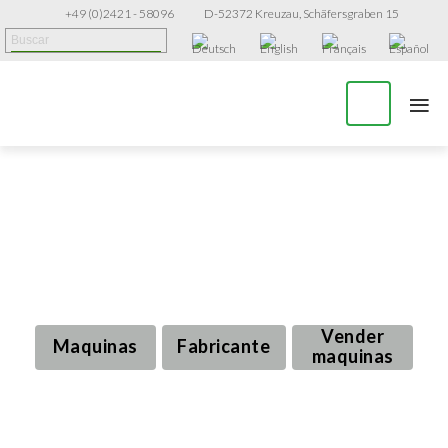
+49 (0)2421 - 58096
D-52372 Kreuzau, Schäfersgraben 15
≡
Máquinas de producción y envasado
usadas para la industria farmacéutica
Vender
Maquinas
Fabricante
maquinas