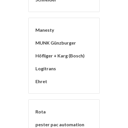
Manesty
MUNK Günzburger
Höfliger + Karg (Bosch)
Logitrans
Ehret
Rota
pester pac automation