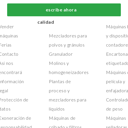
fabricación y
embalaje de
Hogar
escribe ahora
procesos de primera
primera calid
Máquinas
calidad
Vender
Máquinas b
máquinas
Mezcladores para
y disposit
Ferias
polvos y gránulos
contadore
Contacto
Granulador
Encartona
Así nos
Molinos y
etiquetad
encontrará
homogeneizadores
Máquinas 
Información
Plantas de
película y
legal
proceso y
enfajador
Protección de
mezcladores para
Controlad
datos
líquidos
de peso
Exoneración de
Máquinas de
Máquinas
responsabilidad
cribado y filtros
selladoras