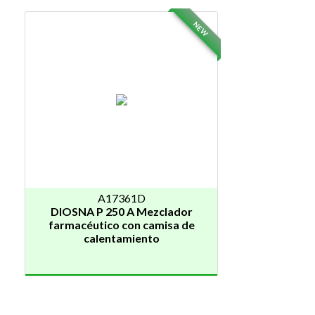
NEW
A17361D
DIOSNA P 250 A Mezclador
farmacéutico con camisa de
calentamiento