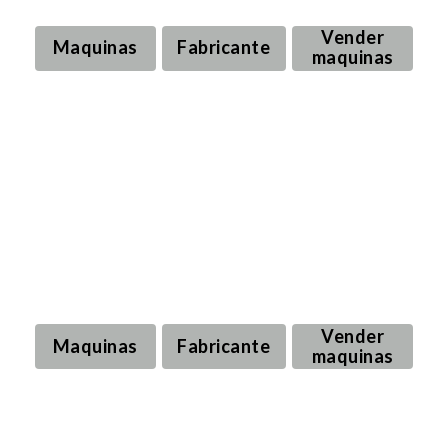
usadas para la industria farmacéutica
Vender
Maquinas
Fabricante
maquinas
Máquinas de producción y envasado
usadas para la industria farmacéutica
Vender
Maquinas
Fabricante
maquinas