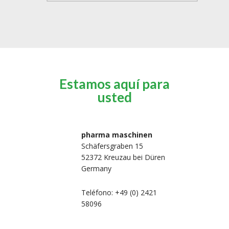
Estamos aquí para
usted
pharma maschinen
Schäfersgraben 15
52372 Kreuzau bei Düren
Germany
Teléfono: +49 (0) 2421
58096
 nosotros
Máquinas de
Máquinas de