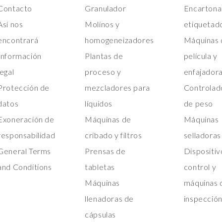
Contacto
Granulador
Encartona
Así nos
Molinos y
etiquetad
encontrará
homogeneizadores
Máquinas 
Información
Plantas de
película y
legal
proceso y
enfajador
Protección de
mezcladores para
Controlad
datos
líquidos
de peso
Exoneración de
Máquinas de
Máquinas
responsabilidad
cribado y filtros
selladoras
General Terms
Prensas de
Dispositiv
and Conditions
tabletas
control y
Máquinas
máquinas 
llenadoras de
inspecció
cápsulas