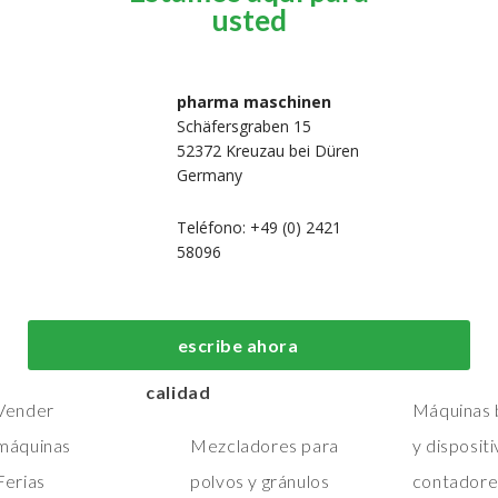
usted
pharma maschinen
Schäfersgraben 15
52372 Kreuzau bei Düren
Germany
Teléfono: +49 (0) 2421
58096
 nosotros
Máquinas de
Máquinas de
fabricación y
embalaje de
Hogar
escribe ahora
procesos de primera
primera calid
Máquinas
calidad
Vender
Máquinas b
máquinas
Mezcladores para
y disposit
Ferias
polvos y gránulos
contadore