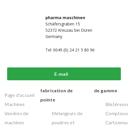
pharma maschinen
Schäfersgraben 15
52372 Kreuzau bei Düren
Germany
Tel: 0049 (0) 24 21 5 80 96
i sommes-
Machines de
Machines
E-mail
us?
traitement et de
d'emballage h
fabrication de
de gamme
Page d'accueil
pointe
Machines
Blistéreus
Vendres de
Mélangeurs de
Compteus
machines
poudres et
Cartonneu