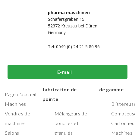
pharma maschinen
Schäfersgraben 15
52372 Kreuzau bei Düren
Germany
Tel: 0049 (0) 24 21 5 80 96
i sommes-
Machines de
Machines
E-mail
us?
traitement et de
d'emballage h
fabrication de
de gamme
Page d'accueil
pointe
Machines
Blistéreus
Vendres de
Mélangeurs de
Compteus
machines
poudres et
Cartonneu
Salons
granulés
Machines