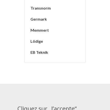
Transnorm
Germark
Memmert
Lödige
EB Teknik
Cliquez sur „J’accepte“