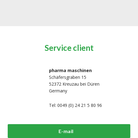
Service client
pharma maschinen
Schäfersgraben 15
52372 Kreuzau bei Düren
Germany
Tel: 0049 (0) 24 21 5 80 96
i sommes-
Machines de
Machines
E-mail