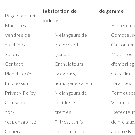
us?
traitement et de
d'emballage h
fabrication de
de gamme
Page d'accueil
pointe
Machines
Blistéreus
Vendres de
Mélangeurs de
Compteus
machines
poudres et
Cartonneu
Salons
granulés
Machines
Contact
Granulateurs
d'emballag
Plan d'accès
Broyeurs,
sous film
Impressum
homogénéisateur
Balances
Privacy Policy
Mélangeurs de
Fermeuses
Clause de
liquides et
Visseuses
non-
crèmes
Détecteur
responsabilité
Filtres, tamis
de métaux
General
Comprimeuses
appareils 