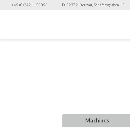
+49 (0)2421 - 58096
D-52372 Kreuzau, Schäfersgraben 15
Machine
Machine
Machine
Machine
conditionnem
conditionnem
conditionnem
conditionnem
Machines
Machines
Machines
Machines