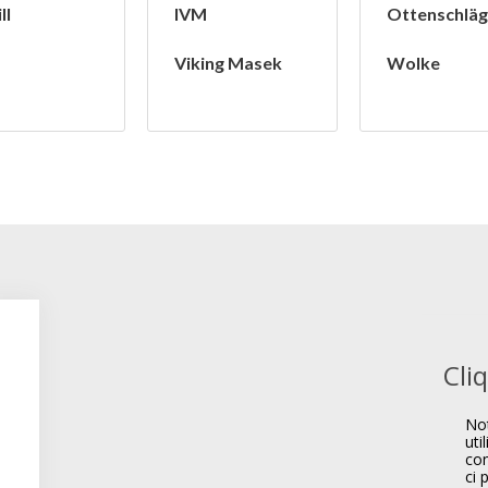
ll
IVM
Ottenschläg
Viking Masek
Wolke
Cli
Not
uti
com
ci 