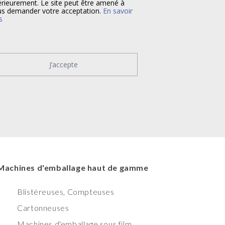
érieurement. Le site peut être amené à
s demander votre acceptation.
En savoir
s
J’accepte
Machines d'emballage haut de gamme
Blistéreuses, Compteuses
Cartonneuses
Machines d'emballage sous film