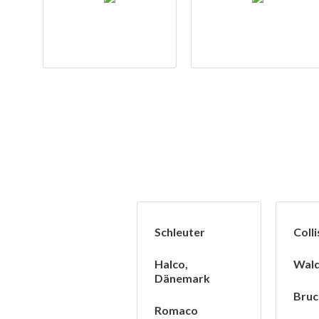
Schleuter
Coll
Halco,
Wal
Dänemark
Bruc
Romaco