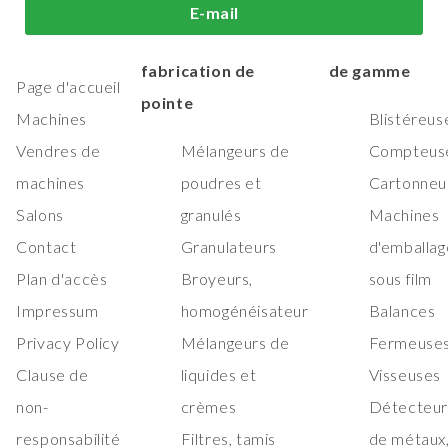
i sommes-
Machines de
Machines
E-mail
us?
traitement et de
d'emballage h
fabrication de
de gamme
Page d'accueil
pointe
Machines
Blistéreus
Vendres de
Mélangeurs de
Compteus
machines
poudres et
Cartonneu
Salons
granulés
Machines
Contact
Granulateurs
d'emballag
Plan d'accès
Broyeurs,
sous film
Impressum
homogénéisateur
Balances
Privacy Policy
Mélangeurs de
Fermeuses
Clause de
liquides et
Visseuses
non-
crèmes
Détecteur
responsabilité
Filtres, tamis
de métaux