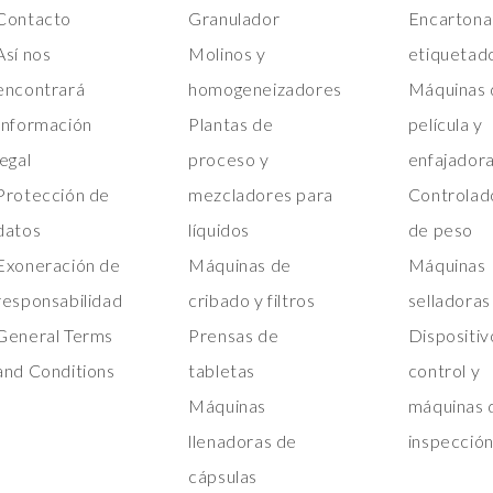
Contacto
Granulador
Encartona
Así nos
Molinos y
etiquetad
encontrará
homogeneizadores
Máquinas 
Información
Plantas de
película y
legal
proceso y
enfajador
Protección de
mezcladores para
Controlad
datos
líquidos
de peso
Exoneración de
Máquinas de
Máquinas
responsabilidad
cribado y filtros
selladoras
General Terms
Prensas de
Dispositiv
and Conditions
tabletas
control y
Máquinas
máquinas 
llenadoras de
inspecció
cápsulas