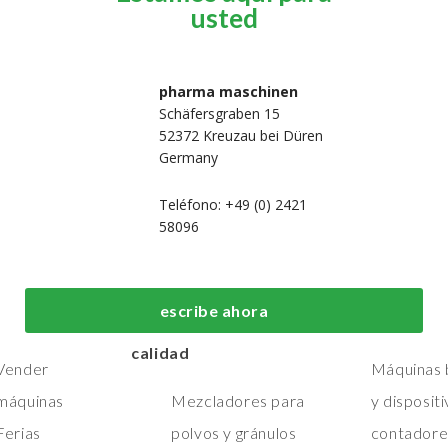
usted
pharma maschinen
Schäfersgraben 15
52372 Kreuzau bei Düren
Germany
Teléfono: +49 (0) 2421
58096
 nosotros
Máquinas de
Máquinas de
fabricación y
embalaje de
Hogar
escribe ahora
procesos de primera
primera calid
Máquinas
calidad
Vender
Máquinas b
máquinas
Mezcladores para
y disposit
Ferias
polvos y gránulos
contadore