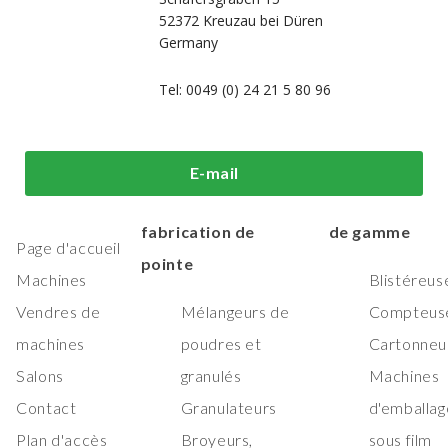
52372 Kreuzau bei Düren
Germany
Tel: 0049 (0) 24 21 5 80 96
i sommes-
Machines de
Machines
E-mail
us?
traitement et de
d'emballage h
fabrication de
de gamme
Page d'accueil
pointe
Machines
Blistéreus
Vendres de
Mélangeurs de
Compteus
machines
poudres et
Cartonneu
Salons
granulés
Machines
Contact
Granulateurs
d'emballag
Plan d'accès
Broyeurs,
sous film