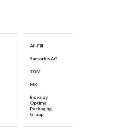
All-Fill
Sartorius AG
TGM
MK
Inova by
Optima
Packaging
Group