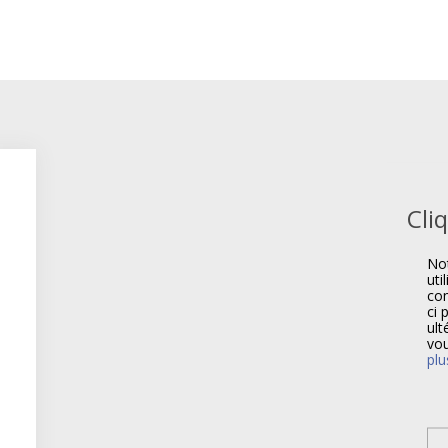
Cli
Not
uti
com
ci 
ult
vou
plu