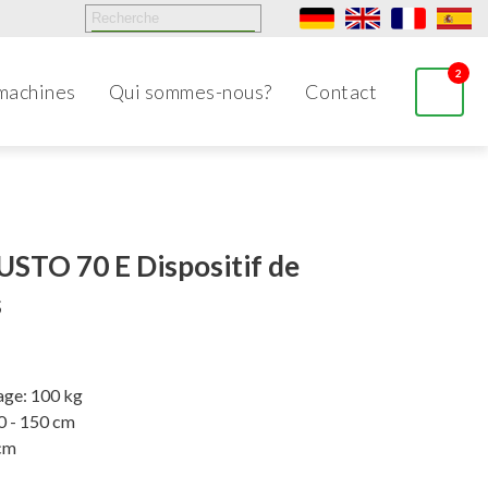
2
machines
Qui sommes-nous?
Contact
TO 70 E Dispositif de
s
age: 100 kg
0 - 150 cm
 cm