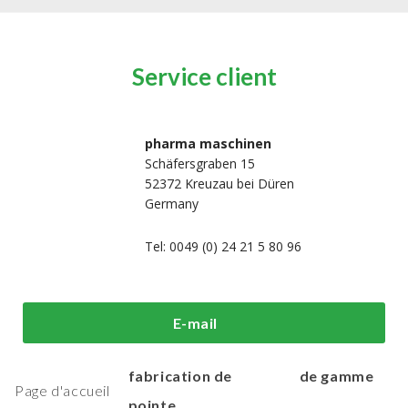
Service client
pharma maschinen
Schäfersgraben 15
52372 Kreuzau bei Düren
Germany
Tel: 0049 (0) 24 21 5 80 96
i sommes-
Machines de
Machines
E-mail
us?
traitement et de
d'emballage h
fabrication de
de gamme
Page d'accueil
pointe