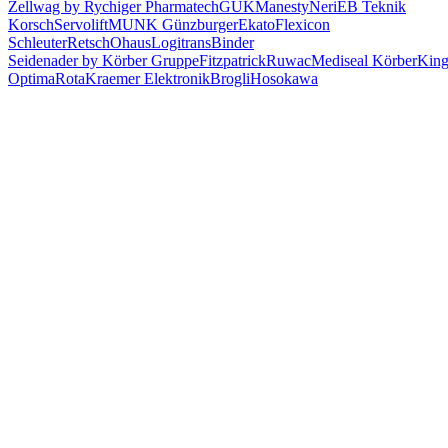
Zellwag by Rychiger Pharmatech
GUK
Manesty
Neri
EB Teknik
Korsch
Servolift
MUNK Günzburger
Ekato
Flexicon
Schleuter
Retsch
Ohaus
Logitrans
Binder
Seidenader by Körber Gruppe
Fitzpatrick
Ruwac
Mediseal Körber
Kin
Optima
Rota
Kraemer Elektronik
Brogli
Hosokawa