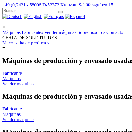
+49 (0)2421 - 58096
D-52372 Kreuzau, Schäfersgraben 15
×
Máquinas
Fabricantes
Vender máquinas
Sobre nosotros
Contacto
CESTA DE SOLICITUDES
Mi consulta de productos
≡
Máquinas de producción y envasado usadas
Fabricante
Maquinas
Vender maquinas
Máquinas de producción y envasado usadas
Fabricante
Maquinas
Vender maquinas
Máquinas de producción y envasado usadas