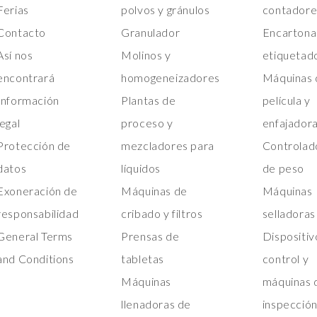
Ferias
polvos y gránulos
contadore
Contacto
Granulador
Encartona
Así nos
Molinos y
etiquetad
encontrará
homogeneizadores
Máquinas 
Información
Plantas de
película y
legal
proceso y
enfajador
Protección de
mezcladores para
Controlad
datos
líquidos
de peso
Exoneración de
Máquinas de
Máquinas
responsabilidad
cribado y filtros
selladoras
General Terms
Prensas de
Dispositiv
and Conditions
tabletas
control y
Máquinas
máquinas 
llenadoras de
inspecció