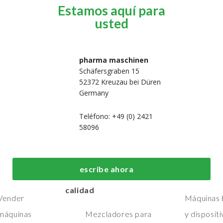
Estamos aquí para
usted
pharma maschinen
Schäfersgraben 15
52372 Kreuzau bei Düren
Germany
Teléfono: +49 (0) 2421
58096
 nosotros
Máquinas de
Máquinas de
fabricación y
embalaje de
Hogar
escribe ahora
procesos de primera
primera calid
Máquinas
calidad
Vender
Máquinas b
máquinas
Mezcladores para
y disposit