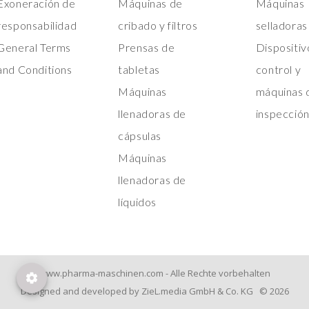
Exoneración de
Máquinas de
Máquinas
responsabilidad
cribado y filtros
selladoras
General Terms
Prensas de
Dispositiv
and Conditions
tabletas
control y
Máquinas
máquinas 
llenadoras de
inspecció
cápsulas
Máquinas
llenadoras de
líquidos
www.pharma-maschinen.com - Alle Rechte vorbehalten
Designed and developed by ZieL.media GmbH & Co. KG © 2026