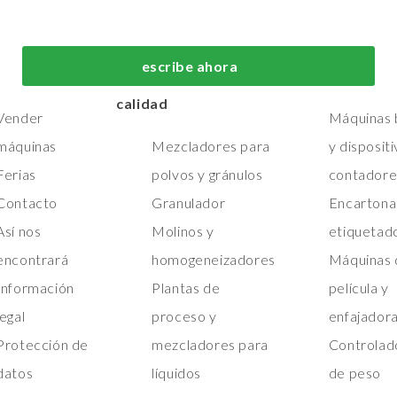
 nosotros
Máquinas de
Máquinas de
fabricación y
embalaje de
Hogar
escribe ahora
procesos de primera
primera calid
Máquinas
calidad
Vender
Máquinas b
máquinas
Mezcladores para
y disposit
Ferias
polvos y gránulos
contadore
Contacto
Granulador
Encartona
Así nos
Molinos y
etiquetad
encontrará
homogeneizadores
Máquinas 
Información
Plantas de
película y
legal
proceso y
enfajador
Protección de
mezcladores para
Controlad
datos
líquidos
de peso