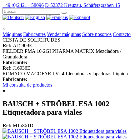
+49 (0)2421 - 58096
D-52372 Kreuzau, Schäfersgraben 15
×
Máquinas
Fabricantes
Vender máquinas
Sobre nosotros
Contacto
CESTA DE SOLICITUDES
Ref:
A15909E
FIELDER PMA 10-2GI PHARMA MATRIX Mezcladora /
Granuladora
Fabricante:
Ref:
J16936E
ROMACO MACOFAR LVI 4 Llenadoras y tapadoras Liquida
Fabricante:
Mi consulta de productos
≡
BAUSCH + STRÖBEL ESA 1002
Etiquetadora para viales
Ref:
M15861D