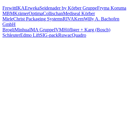
Frewitt
IKA
Erweka
Seidenader by Körber Gruppe
Fryma Koruma
MBM
Krämer
Optima
Collischan
Mediseal Körber
Miele
Christ Packaging Systems
RIVA
Kern
Willy A. Bachofen
GmbH
Brogli
Minhua
IMA Gruppe
IVM
Höfliger + Karg (Bosch)
Schleuter
Edmo Lift
SIG-pack
Ruwac
Quadro