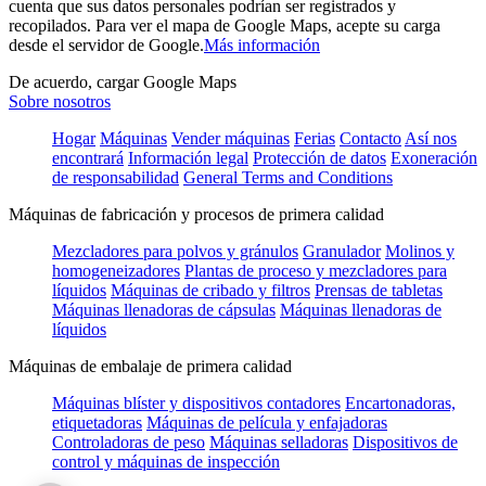
cuenta que sus datos personales podrían ser registrados y
recopilados. Para ver el mapa de Google Maps, acepte su carga
desde el servidor de Google.
Más información
De acuerdo, cargar Google Maps
Sobre nosotros
Hogar
Máquinas
Vender máquinas
Ferias
Contacto
Así nos
encontrará
Información legal
Protección de datos
Exoneración
de responsabilidad
General Terms and Conditions
Máquinas de fabricación y procesos de primera calidad
Mezcladores para polvos y gránulos
Granulador
Molinos y
homogeneizadores
Plantas de proceso y mezcladores para
líquidos
Máquinas de cribado y filtros
Prensas de tabletas
Máquinas llenadoras de cápsulas
Máquinas llenadoras de
líquidos
Máquinas de embalaje de primera calidad
Máquinas blíster y dispositivos contadores
Encartonadoras,
etiquetadoras
Máquinas de película y enfajadoras
Controladoras de peso
Máquinas selladoras
Dispositivos de
control y máquinas de inspección