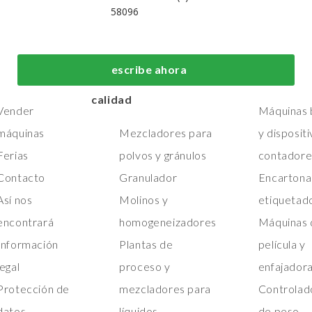
58096
 nosotros
Máquinas de
Máquinas de
fabricación y
embalaje de
Hogar
escribe ahora
procesos de primera
primera calid
Máquinas
calidad
Vender
Máquinas b
máquinas
Mezcladores para
y disposit
Ferias
polvos y gránulos
contadore
Contacto
Granulador
Encartona
Así nos
Molinos y
etiquetad
encontrará
homogeneizadores
Máquinas 
Información
Plantas de
película y
legal
proceso y
enfajador
Protección de
mezcladores para
Controlad
datos
líquidos
de peso