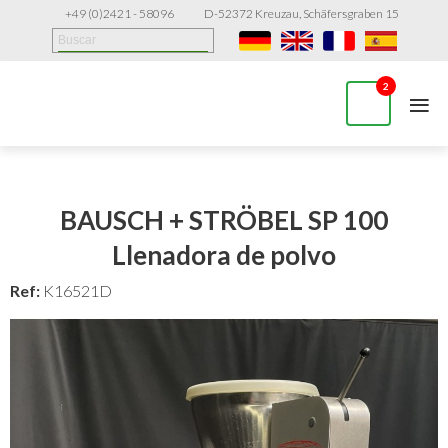
+49 (0)2421 - 58096
D-52372 Kreuzau, Schäfersgraben 15
≡
2
BAUSCH + STRÖBEL SP 100
Llenadora de polvo
Ref:
K16521D