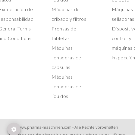
Exoneración de
Máquinas de
Máquinas
responsabilidad
cribado y filtros
selladoras
General Terms
Prensas de
Dispositiv
and Conditions
tabletas
control y
Máquinas
máquinas 
llenadoras de
inspecció
cápsulas
Máquinas
llenadoras de
líquidos
www.pharma-maschinen.com - Alle Rechte vorbehalten
Designed and developed by ZieL.media GmbH & Co. KG © 2026