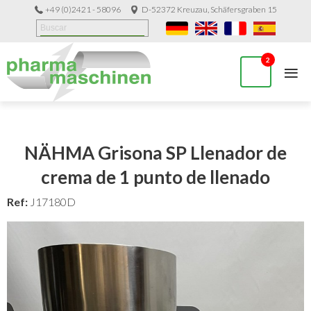
+49 (0)2421 - 58096
D-52372 Kreuzau, Schäfersgraben 15
≡
2
NÄHMA Grisona SP Llenador de
crema de 1 punto de llenado
Ref:
J17180D