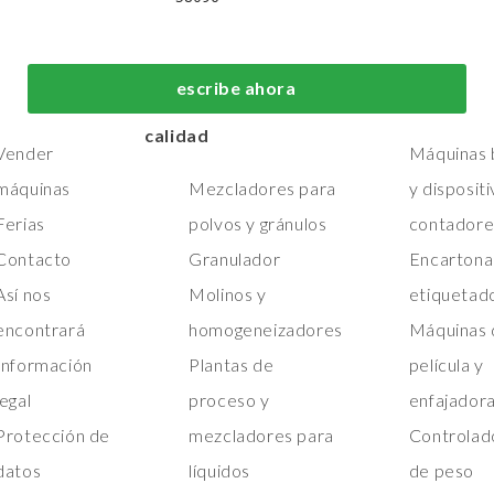
 nosotros
Máquinas de
Máquinas de
fabricación y
embalaje de
Hogar
escribe ahora
procesos de primera
primera calid
Máquinas
calidad
Vender
Máquinas b
máquinas
Mezcladores para
y disposit
Ferias
polvos y gránulos
contadore
Contacto
Granulador
Encartona
Así nos
Molinos y
etiquetad
encontrará
homogeneizadores
Máquinas 
Información
Plantas de
película y
legal
proceso y
enfajador
Protección de
mezcladores para
Controlad
datos
líquidos
de peso