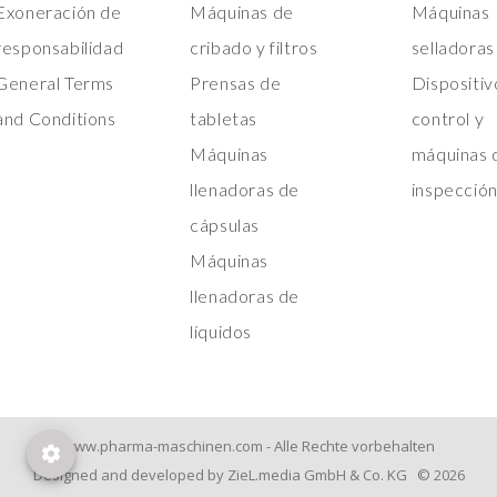
Exoneración de
Máquinas de
Máquinas
responsabilidad
cribado y filtros
selladoras
General Terms
Prensas de
Dispositiv
and Conditions
tabletas
control y
Máquinas
máquinas 
llenadoras de
inspecció
cápsulas
Máquinas
llenadoras de
líquidos
www.pharma-maschinen.com - Alle Rechte vorbehalten
Designed and developed by ZieL.media GmbH & Co. KG © 2026