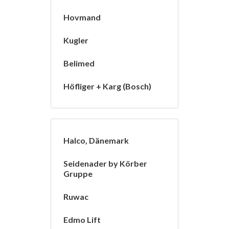
Hovmand
Kugler
Belimed
Höfliger + Karg (Bosch)
Halco, Dänemark
Seidenader by Körber
Gruppe
Ruwac
Edmo Lift