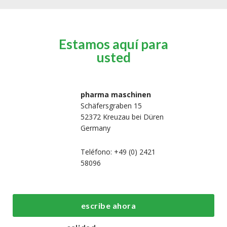
Estamos aquí para
usted
pharma maschinen
Schäfersgraben 15
52372 Kreuzau bei Düren
Germany
Teléfono: +49 (0) 2421
58096
 nosotros
Máquinas de
Máquinas de
fabricación y
embalaje de
Hogar
escribe ahora
procesos de primera
primera calid
Máquinas