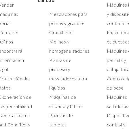
calidad
Vender
Máquinas b
máquinas
Mezcladores para
y disposit
Ferias
polvos y gránulos
contadore
Contacto
Granulador
Encartona
Así nos
Molinos y
etiquetad
encontrará
homogeneizadores
Máquinas 
Información
Plantas de
película y
legal
proceso y
enfajador
Protección de
mezcladores para
Controlad
datos
líquidos
de peso
Exoneración de
Máquinas de
Máquinas
responsabilidad
cribado y filtros
selladoras
General Terms
Prensas de
Dispositiv
and Conditions
tabletas
control y