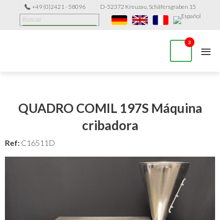
+49 (0)2421 - 58096
D-52372 Kreuzau, Schäfersgraben 15
≡
3
QUADRO COMIL 197S Máquina
cribadora
Ref:
C16511D