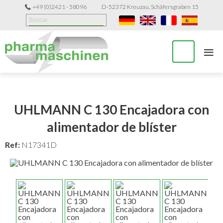
+49 (0)2421 - 58096
D-52372 Kreuzau, Schäfersgraben 15
≡
UHLMANN C 130 Encajadora con
alimentador de blíster
Ref:
N17341D