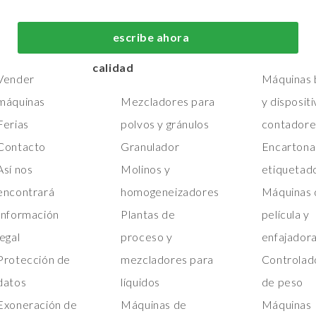
fabricación y
embalaje de
Hogar
escribe ahora
procesos de primera
primera calid
Máquinas
calidad
Vender
Máquinas b
máquinas
Mezcladores para
y disposit
Ferias
polvos y gránulos
contadore
Contacto
Granulador
Encartona
Así nos
Molinos y
etiquetad
encontrará
homogeneizadores
Máquinas 
Información
Plantas de
película y
legal
proceso y
enfajador
Protección de
mezcladores para
Controlad
datos
líquidos
de peso
Exoneración de
Máquinas de
Máquinas