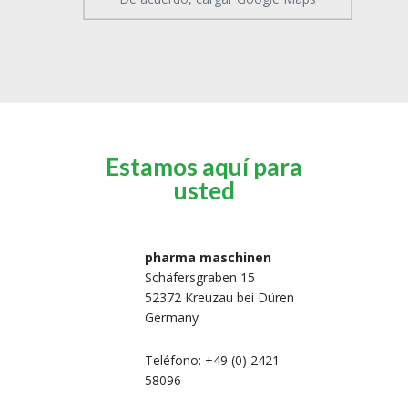
Estamos aquí para
usted
pharma maschinen
Schäfersgraben 15
52372 Kreuzau bei Düren
Germany
Teléfono: +49 (0) 2421
58096
 nosotros
Máquinas de
Máquinas de